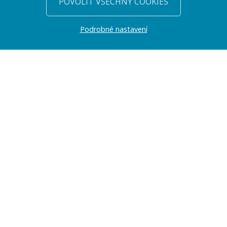
POVOLIT VŠECHNY COOKIES
Podrobné nastavení
PŘEDSTAVENÍ
Jmenuji se Jan Volejník a tvorbě webových stránek se na
profesionální úrovni věnuji již řadu let (konkrétně od roku 2003).
Web Works je obchodní značka, pod kterou svoji práci zastřešuji.