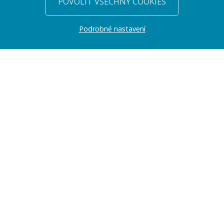
POVOLIT VŠECHNY COOKIES
Podrobné nastavení
PŘEDSTAVENÍ
Jmenuji se Jan Volejník a tvorbě webových stránek se na
profesionální úrovni věnuji již řadu let (konkrétně od roku 2003).
Web Works je obchodní značka, pod kterou svoji práci zastřešuji.