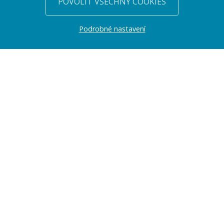
POVOLIT VŠECHNY COOKIES
Podrobné nastavení
PŘEDSTAVENÍ
Jmenuji se Jan Volejník a tvorbě webových stránek se na
profesionální úrovni věnuji již řadu let (konkrétně od roku 2003).
Web Works je obchodní značka, pod kterou svoji práci zastřešuji.