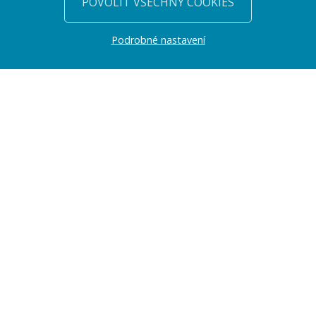
POVOLIT VŠECHNY COOKIES
Podrobné nastavení
PŘEDSTAVENÍ
Jmenuji se Jan Volejník a tvorbě webových stránek se na
profesionální úrovni věnuji již řadu let (konkrétně od roku 2003).
Web Works je obchodní značka, pod kterou svoji práci zastřešuji.