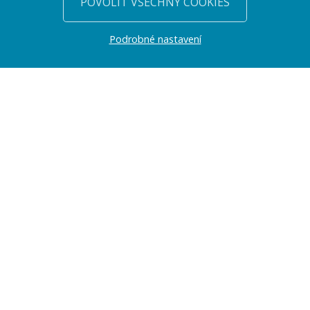
POVOLIT VŠECHNY COOKIES
Podrobné nastavení
PŘEDSTAVENÍ
Jmenuji se Jan Volejník a tvorbě webových stránek se na
profesionální úrovni věnuji již řadu let (konkrétně od roku 2003).
Web Works je obchodní značka, pod kterou svoji práci zastřešuji.